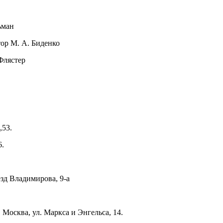
ьман
ор М. А. Биденко
Флястер
,53.
6.
езд Владимирова, 9-а
Москва, ул. Маркса и Энгельса, 14.