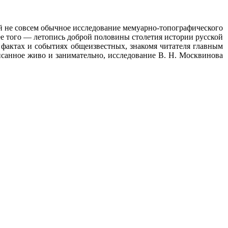
й не совсем обычное исследование мемуарно-топографического
ее того — летопись доброй половины столетия истории русской
 фактах и событиях общеизвестных, знакомя читателя главным
писанное живо и занимательно, исследование В. Н. Москвинова