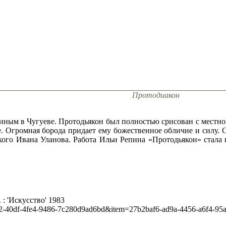
Протодиакон
иным в Чугуеве. Протодьякон был полностью срисован с местно
е. Огромная борода придает ему божественное обличие и силу.
кого Ивана Уланова. Работа Ильи Репина «Протодьякон» стала
 : 'Искусство' 1983
67f22-40df-4fe4-9486-7c280d9ad6bd&item=27b2baf6-ad9a-4456-a6f4-9