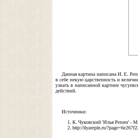
Данная картина написана И. Е. Реп
в себе некую царственность и величи
узнать в написанной картине чугуевс
действий.
Источники:
К. Чуковский 'Илья Репин' - М.
http://ilyarepin.ru/?page=6e2