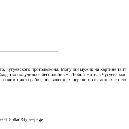
го, чугуевского протодьякона. Могучий мужик на картине таит
 Сходство получилось бесподобным. Любой житель Чугуева мог
 началом цикла работ, посвященных церкви и связанных с нею
5ae041858ad&type=page