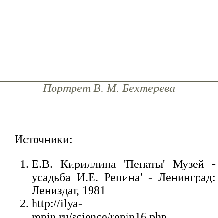
Портрет В. М. Бехтерева
Источники:
Е.В. Кириллина 'Пенаты' Музей -
усадьба И.Е. Репина' - Ленинград:
Лениздат, 1981
http://ilya-
repin.ru/science/repin16.php