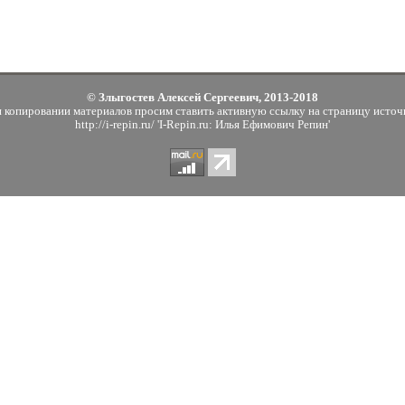
© Злыгостев Алексей Сергеевич, 2013-2018
 копировании материалов просим ставить активную ссылку на страницу источ
http://i-repin.ru/ 'I-Repin.ru: Илья Ефимович Репин'