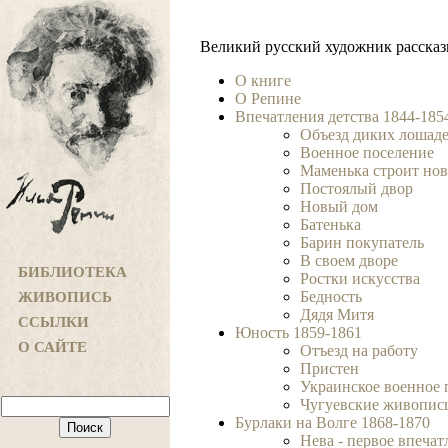
Великий русский художник рассказ
О книге
О Репине
Впечатления детства 1844-185
Объезд диких лошад
Военное поселение
Маменька строит но
Постоялый двор
Новый дом
Батенька
Барин покупатель
В своем дворе
БИБЛИОТЕКА
Ростки искусства
Бедность
ЖИВОПИСЬ
Дядя Митя
ССЫЛКИ
Юность 1859-1861
О САЙТЕ
Отъезд на работу
Пристен
Украинское военное 
Чугуевские живопис
Бурлаки на Волге 1868-1870
Нева - первое впечат