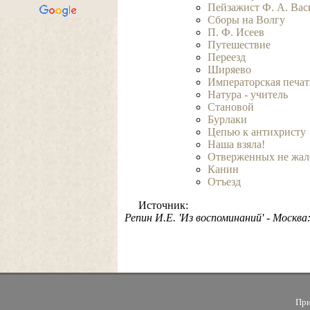
Пейзажист Ф. А. Вас
Сборы на Волгу
П. Ф. Исеев
Путешествие
Переезд
Ширяево
Императорская печат
Натура - учитель
Становой
Бурлаки
Цепью к антихристу
Наша взяла!
Отверженных не жа
Канин
Отъезд
Источник:
Репин И.Е. 'Из воспоминаний' - Москва:
При