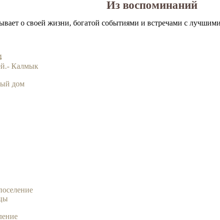
Из воспоминаний
ывает о своей жизни, богатой событиями и встречами с лучшими
4
ей.- Калмык
вый дом
поселение
цы
ление