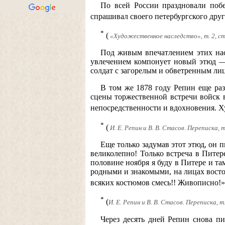
По всей России праздновали побе
спрашивал своего петербургского друг
*
(
«Художественное наследство», т. 2, ст
Под живым впечатлением этих наст
увлечением компонует новый этюд — 
солдат с загорелым и обветренным лиц
В том же 1878 году Репин еще раз
сцены торжественной встречи войск 
непосредственности и вдохновения. Х
*
(
И. Е. Репин и В. В. Стасов. Переписка, т.
Еще только задумав этот этюд, он п
великолепно! Только встреча в Питер
половине ноября я буду в Питере и т
родными и знакомыми, на лицах востор
всяких костюмов смесь!! Живописно!»
*
(
И. Е. Репин и В. В. Стасов. Переписка, т.
Через десять дней Репин снова п