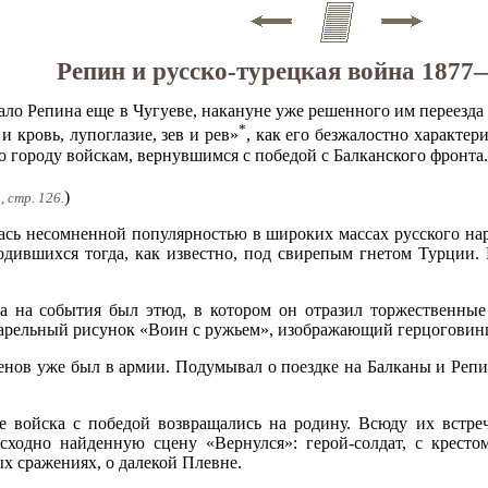
Репин и русско-турецкая война 1877
ало Репина еще в Чугуеве, накануне уже решенного им переезда 
*
и кровь, лупоглазие, зев и рев»
, как его безжалостно характер
 городу войскам, вернувшимся с победой с Балканского фронта.
)
, стр. 126.
сь несомненной популярностью в широких массах русского нар
ходившихся тогда, как известно, под свирепым гнетом Турции.
а на события был этюд, в котором он отразил торжественны
варельный рисунок «Воин с ружьем», изображающий герцоговинца
нов уже был в армии. Подумывал о поездке на Балканы и Репин
е войска с победой возвращались на родину. Всюду их встреч
ходно найденную сцену «Вернулся»: герой-солдат, с крестом
х сражениях, о далекой Плевне.