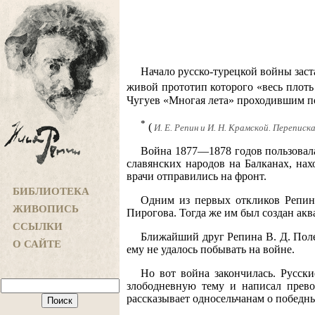
Начало русско-турецкой войны заст
живой прототип которого «весь плоть 
Чугуев «Многая лета» проходившим по
*
(
И. Е. Репин и И. Н. Крамской. Переписка
Война 1877—1878 годов пользовала
славянских народов на Балканах, на
врачи отправились на фронт.
БИБЛИОТЕКА
Одним из первых откликов Репин
ЖИВОПИСЬ
Пирогова. Тогда же им был создан ак
ССЫЛКИ
Ближайший друг Репина В. Д. Поле
О САЙТЕ
ему не удалось побывать на войне.
Но вот война закончилась. Русски
злободневную тему и написал превос
рассказывает односельчанам о победны