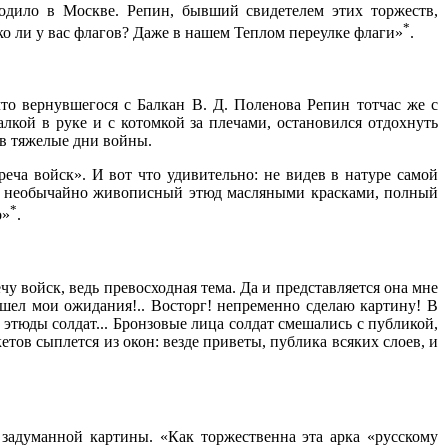
одило в Москве. Репин, бывший свидетелем этих торжеств,
*
ко ли у вас флагов? Даже в нашем Теплом переулке флаги»
.
то вернувшегося с Балкан В. Д. Поленова Репин тотчас же с
кой в руке и с котомкой за плечами, остановился отдохнуть
 в тяжелые дни войны.
еча войск». И вот что удивительно: не видев в натуре самой
шет необычайно живописный этюд масляными красками, полный
*
о»
.
чу войск, ведь превосходная тема. Да и представляется она мне
зошел мои ожидания!.. Восторг! непременно сделаю картину! В
этюды солдат... Бронзовые лица солдат смешались с публикой,
тов сыплется из окон: везде приветы, публика всяких слоев, и
 задуманной картины. «Как торжественна эта арка «русскому