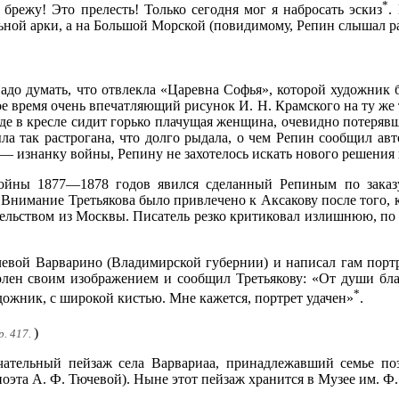
*
брежу! Это прелесть! Только сегодня мог я набросать эскиз
.
ьной арки, а на Большой Морской (повидимому, Репин слышал ра
адо думать, что отвлекла «Царевна Софья», которой художник 
ое время очень впечатляющий рисунок И. Н. Крамского на ту же т
где в кресле сидит горько плачущая женщина, очевидно потерявш
ла так растрогана, что долго рыдала, о чем Репин сообщил ав
 — изнанку войны, Репину не захотелось искать нового решения
ойны 1877—1878 годов явился сделанный Репиным по заказу
 Внимание Третьякова было привлечено к Аксакову после того, 
ельством из Москвы. Писатель резко критиковал излишнюю, по
евой Варварино (Владимирской губернии) и написал гам портре
волен своим изображением и сообщил Третьякову: «От души б
*
ожник, с широкой кистью. Мне кажется, портрет удачен»
.
)
р. 417.
ательный пейзаж села Варвариаа, принадлежавший семье поэ
оэта А. Ф. Тючевой). Ныне этот пейзаж хранится в Музее им. Ф