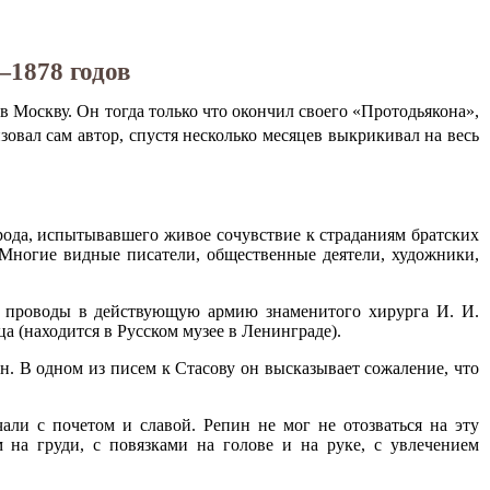
—1878 годов
в Москву. Он тогда только что окончил своего «Протодьякона»,
изовал сам автор, спустя несколько месяцев выкрикивал на весь
ода, испытывавшего живое сочувствие к страданиям братских
 Многие видные писатели, общественные деятели, художники,
е проводы в действующую армию знаменитого хирурга И. И.
 (находится в Русском музее в Ленинграде).
. В одном из писем к Стасову он высказывает сожаление, что
али с почетом и славой. Репин не мог не отозваться на эту
 на груди, с повязками на голове и на руке, с увлечением