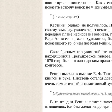
воинству», — пишет он. — Как я ею 
показать встречу войск не у Триумфал
*
(
)
Там же, стр. 39.
Картины, однако, не получилось. Н
своему замыслу, увидев через некотор
переднем плане нарисована комната, 
Вера Алексеевна, жена художника, бы
показавшего то, о чем позабыл Репин,
Своеобразным отзвуком той же в
находящийся в Третьяковской галерее.
1878 года был выслан царским правит
конгрессе.
Репин выехал в имение Е. Ф. Тютч
книгой в руке. Писатель остался до
очень симпатичный и талантливый худ
*
(
«Художественное наследство», т. 1, ст
В те же дни Репин написал замеч
отношениях (он был женат на дочери п