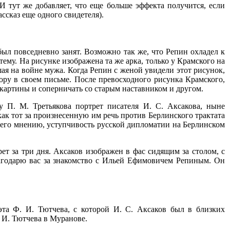
 И тут же добавляет, что еще больше эффекта получится, если
ссказ еще одного свидетеля).
был повседневно занят. Возможно так же, что Репин охладел к
ему. На рисунке изображена та же арка, только у Крамского на
ая на войне мужа. Когда Репин с женой увидели этот рисунок,
тору в своем письме. После превосходного рисунка Крамского,
 картины и соперничать со старым наставником и другом.
 П. М. Третьякова портрет писателя И. С. Аксакова, ныне
как тот за произнесенную им речь против Берлинского трактата
 его мнению, уступчивость русской дипломатии на Берлинском
т за три дня. Аксаков изображен в фас сидящим за столом, с
лагодарю вас за знакомство с Ильей Ефимовичем Репиным. Он
та Ф. И. Тютчева, с которой И. С. Аксаков был в близких
. И. Тютчева в Муранове.