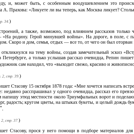
ду, и, может быть, с особенным воодушевлением это происх
а А. Прахова: «Ликуете ли вы теперь, как Москва ликует? Столь
)
р. 34.
роений, а также, возможно, под влиянием рассказов только ч
«На родину. Герой минувшей войны». На дороге, в поле, с пал
ом. Скоро и дом, семья, отдых — все то, от чего он был оторван
 откликнулся на тему войны, создав замечательный эскиз «Встр
в Петербурге, а только услышав рассказ очевидца, Репин пи
удожник сам находил, что «выходит свежо, красиво и живописн
)
 2, стр. 39.
ишет Стасову 15 октября 1878 года: «Мне хочется написать встре
е: недавно расспрашивал у одного очевидца, рассказ его прев
ам напишу этюд местности около Триумфальных ворот и поделаю 
г, радость; кругом цветы, на штыках букеты, и целый дождь буке
*
.
)
 2, стр. 37.
ишет Стасову, прося у него помощи в подборе материалов для