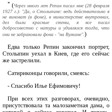
*
(
Через много лет Репин писал мне (28 февраля
1927 г.): "Да, о Столыпине: ведь действительно я
не виноват (в фоне), в министерстве внутренних,
дел были красные стены, я все писал
добросовестно с натуры и удивлялся тогда, что
)
они не забраковали фона - "на Вулкане".
Едва только Репин закончил портрет,
Столыпин уехал в Киев, где его сейчас
же застрелили.
Сатириконцы говорили, смеясь:
- Спасибо Илье Ефимовичу!
При всех этих разговорах, очевидно,
присутствовала та малозаметная дама, о
которой я сейчас говорил. И теперь,