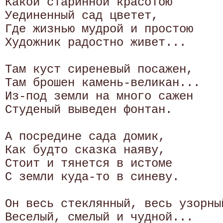
Какой старинной красотою

Уединенный сад цветет,

Где жизнью мудрой и простою

Художник радостно живет...

Там куст сиреневый посажен,

Там брошен камень-великан...

Из-под земли на много сажен

Студеный выведен фонтан.

А посредине сада домик,

Как будто сказка наяву,

Стоит и тянется в истоме

С земли куда-то в синеву.

Он весь стеклянный, весь узорный