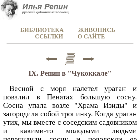
БИБЛИОТЕКА
ЖИВОПИСЬ
ССЫЛКИ
О САЙТЕ
IX. Репин в "Чукоккале"
Весной с моря налетел ураган и
повалил в Пенатах большую сосну.
Сосна упала возле "Храма Изиды" и
загородила собой тропинку. Когда ураган
утих, мы вместе с соседским садовником
и какими-то молодыми людьми
перепилили сосну и поволокли ее