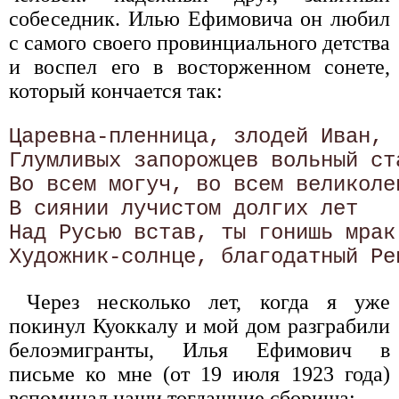
собеседник. Илью Ефимовича он любил
с самого своего провинциального детства
и воспел его в восторженном сонете,
который кончается так:
Царевна-пленница, злодей Иван,

Глумливых запорожцев вольный ста
Во всем могуч, во всем великолеп
В сиянии лучистом долгих лет 

Над Русью встав, ты гонишь мрак 
Через несколько лет, когда я уже
покинул Куоккалу и мой дом разграбили
белоэмигранты, Илья Ефимович в
письме ко мне (от 19 июля 1923 года)
вспоминал наши тогдашние сборища: