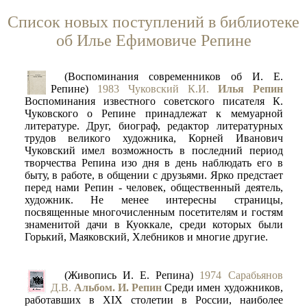
Список новых поступлений в библиотеке
об Илье Ефимовиче Репине
(Воспоминания современников об И. Е.
Репине)
1983 Чуковский К.И.
Илья Репин
Воспоминания известного советского писателя К.
Чуковского о Репине принадлежат к мемуарной
литературе. Друг, биограф, редактор литературных
трудов великого художника, Корней Иванович
Чуковский имел возможность в последний период
творчества Репина изо дня в день наблюдать его в
быту, в работе, в общении с друзьями. Ярко предстает
перед нами Репин - человек, общественный деятель,
художник. Не менее интересны страницы,
посвященные многочисленным посетителям и гостям
знаменитой дачи в Куоккале, среди которых были
Горький, Маяковский, Хлебников и многие другие.
(Живопись И. Е. Репина)
1974 Сарабьянов
Д.В.
Альбом. И. Репин
Среди имен художников,
работавших в XIX столетии в России, наиболее