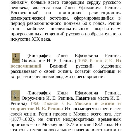
близким, больше всего говорящим сердцу русского
человека, является имя Ильи Ефимовича Репина.
Воспитанный на принципах революционно-
демократической эстетики, сформировавшийся в
период революционного подъема 60-х годов, Репин
стал наиболее последовательным выразителем
прогрессивных тенденций русского изобразительного
искусства XIX века.
(Биография Ильи Ефимовича Репина,
Окружение И. Е. Репина)
1958 Репин И.Е.
Из
воспоминаний
Великий русский художник
рассказывает о своей жизни, богатой событиями и
встречами с лучшими людьми своего времени.
(Биография Ильи Ефимовича Репина,
Окружение И. Е. Репина, Памятные места И. Е.
Репина)
1960 Иванов С.В.
Москва в жизни и
творчестве И. Е. Репина
Из восьмидесяти шести лет
своей жизни Репин провел в Москве всего пять лет
(1877-1882), не считая неоднократных временных
приездов его в Москву до 1877 и после 1882 года. Но
эти годы имели колоссальное значение в его жизни и