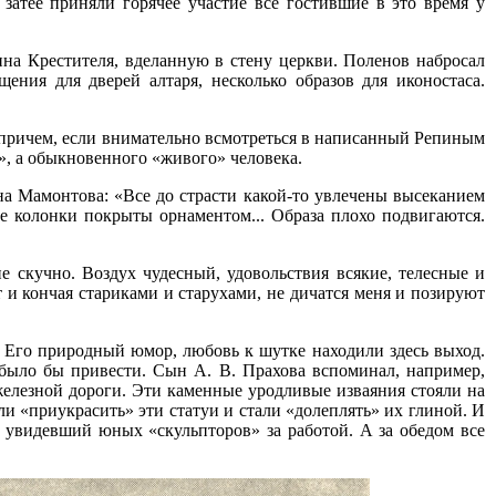
затее приняли горячее участие все гостившие в это время у
на Крестителя, вделанную в стену церкви. Поленов набросал
ения для дверей алтаря, несколько образов для иконостаса.
 причем, если внимательно всмотреться в написанный Репиным
о», а обыкновенного «живого» человека.
а Мамонтова: «Все до страсти какой-то увлечены высеканием
се колонки покрыты орнаментом... Образа плохо подвигаются.
е скучно. Воздух чудесный, удовольствия всякие, телесные и
ят и кончая стариками и старухами, не дичатся меня и позируют
. Его природный юмор, любовь к шутке находили здесь выход.
было бы привести. Сын А. В. Прахова вспоминал, например,
лезной дороги. Эти каменные уродливые изваяния стояли на
и «приукрасить» эти статуи и стали «долеплять» их глиной. И
и увидевший юных «скульпторов» за работой. А за обедом все