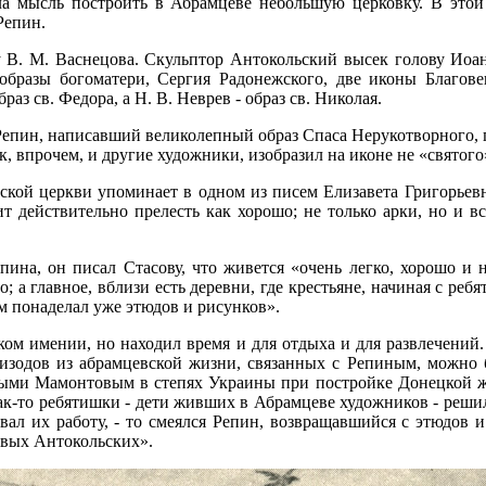
а мысль построить в Абрамцеве небольшую церковку. В этой 
Репин.
 В. М. Васнецова. Скульптор Антокольский высек голову Иоан
 образы богоматери, Сергия Радонежского, две иконы Благовещ
аз св. Федора, а Н. В. Неврев - образ св. Николая.
Репин, написавший великолепный образ Спаса Нерукотворного,
ак, впрочем, и другие художники, изобразил на иконе не «святог
кой церкви упоминает в одном из писем Елизавета Григорьевн
т действительно прелесть как хорошо; не только арки, но и в
ина, он писал Стасову, что живется «очень легко, хорошо и н
; а главное, вблизи есть деревни, где крестьяне, начиная с реб
ым понаделал уже этюдов и рисунков».
ом имении, но находил время и для отдыха и для развлечений
изодов из абрамцевской жизни, связанных с Репиным, можно 
ыми Мамонтовым в степях Украины при постройке Донецкой же
Как-то ребятишки - дети живших в Абрамцеве художников - решил
вал их работу, - то смеялся Репин, возвращавшийся с этюдов 
овых Антокольских».