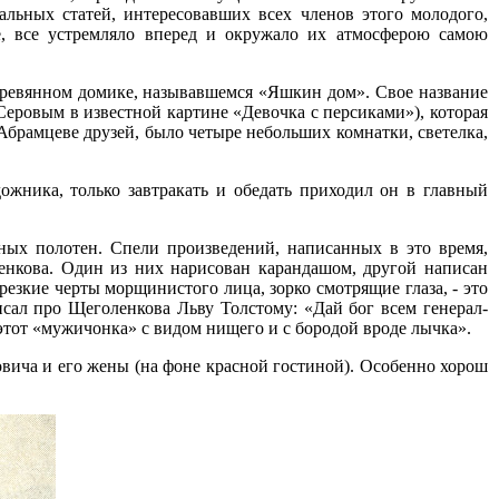
льных статей, интересовавших всех членов этого молодого,
е, все устремляло вперед и окружало их атмосферою самою
еревянном домике, называвшемся «Яшкин дом». Свое название
ровым в известной картине «Девочка с персиками»), которая
Абрамцеве друзей, было четыре небольших комнатки, светелка,
жника, только завтракать и обедать приходил он в главный
пных полотен. Спели произведений, написанных в это время,
енкова. Один из них нарисован карандашом, другой написан
езкие черты морщинистого лица, зорко смотрящие глаза, - это
сал про Щеголенкова Льву Толстому: «Дай бог всем генерал-
этот «мужичонка» с видом нищего и с бородой вроде лычка».
вича и его жены (на фоне красной гостиной). Особенно хорош