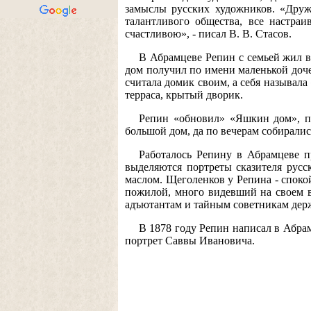
замыслы русских художников. «Друже
талантливого общества, все настра
счастливою», - писал В. В. Стасов.
В Абрамцеве Репин с семьей жил в
дом получил по имени маленькой доч
считала домик своим, а себя называл
терраса, крытый дворик.
Репин «обновил» «Яшкин дом», по
большой дом, да по вечерам собиралис
Работалось Репину в Абрамцеве п
выделяются портреты сказителя рус
маслом. Щеголенков у Репина - споко
пожилой, много видевший на своем в
адъютантам и тайным советникам держа
В 1878 году Репин написал в Абра
портрет Саввы Ивановича.