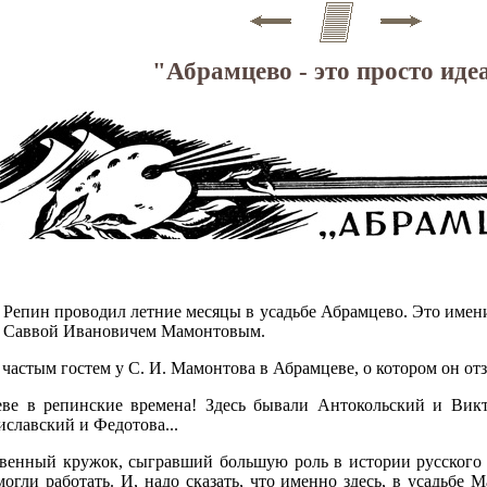
"Абрамцево - это просто иде
 - Репин проводил летние месяцы в усадьбе Абрамцево. Это имен
а Саввой Ивановичем Мамонтовым.
астым гостем у С. И. Мамонтова в Абрамцеве, о котором он отзыв
еве в репинские времена! Здесь бывали Антокольский и Ви
иславский и Федотова...
твенный кружок, сыгравший большую роль в истории русского 
могли работать. И, надо сказать, что именно здесь, в усадьб