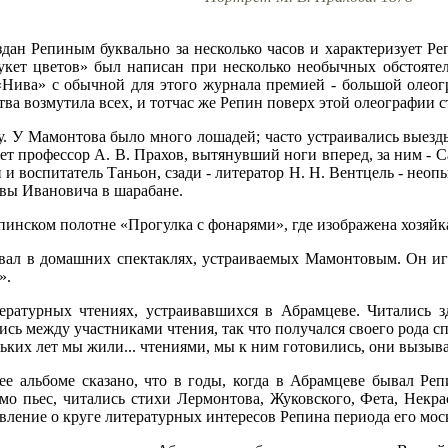
дан Репиным буквально за несколько часов и характеризует Р
укет цветов» был написан при несколько необычных обстоятель
Нива» с обычной для этого журнала премией - большой олеог
ва возмутила всех, и тотчас же Репин поверх этой олеографии ст
. У Мамонтова было много лошадей; часто устраивались выезд
ет профессор А. В. Прахов, вытянувший ноги вперед, за ним - С
 и воспитатель Таньон, сзади - литератор Н. Н. Вентцель - нео
ввы Ивановича в шарабане.
епинском полотне «Прогулка с фонарями», где изображена хозяйк
овал в домашних спектаклях, устраиваемых Мамонтовым. Он иг
».
ратурных чтениях, устраивавшихся в Абрамцеве. Читались з
ись между участниками чтения, так что получался своего рода 
ьких лет мы жили... чтениями, мы к ним готовились, они вызы
е альбоме сказано, что в годы, когда в Абрамцеве бывал Реп
 пьес, читались стихи Лермонтова, Жуковского, Фета, Некрас
авление о круге литературных интересов Репина периода его мос