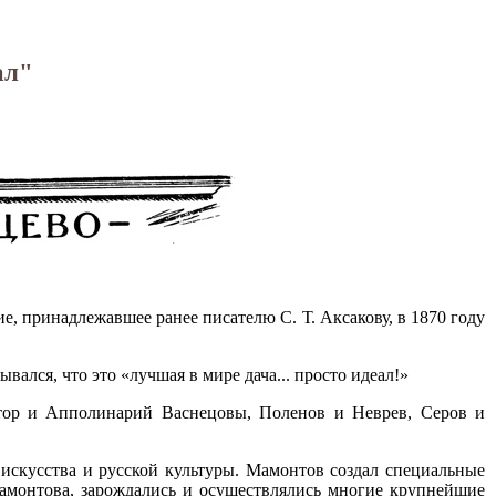
ал"
ие, принадлежавшее ранее писателю С. Т. Аксакову, в 1870 году
ался, что это «лучшая в мире дача... просто идеал!»
ктор и Апполинарий Васнецовы, Поленов и Неврев, Серов и
искусства и русской культуры. Мамонтов создал специальные
е Мамонтова, зарождались и осуществлялись многие крупнейшие