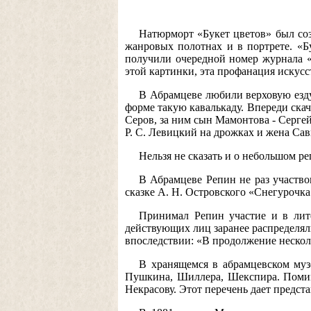
Натюрморт «Букет цветов» был соз
жанровых полотнах и в портрете. «Б
получили очередной номер журнала «
этой картинки, эта профанация искусст
В Абрамцеве любили верховую езду
форме такую кавалькаду. Впереди скач
Серов, за ним сын Мамонтова - Сергей
Р. С. Левицкий на дрожках и жена Са
Нельзя не сказать и о небольшом р
В Абрамцеве Репин не раз участв
сказке А. Н. Островского «Снегурочка
Принимал Репин участие и в лите
действующих лиц заранее распределял
впоследствии: «В продолжение нескол
В хранящемся в абрамцевском музе
Пушкина, Шиллера, Шекспира. Помимо
Некрасову. Этот перечень дает предст