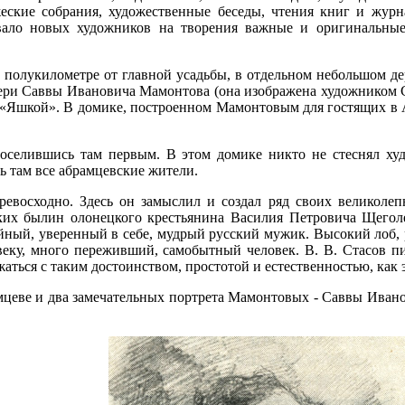
ские собрания, художественные беседы, чтения книг и журна
ивало новых художников на творения важные и оригинальны
 полукилометре от главной усадьбы, в отдельном небольшом д
ери Саввы Ивановича Мамонтова (она изображена художником Се
а «Яшкой». В домике, построенном Мамонтовым для гостящих в 
селившись там первым. В этом домике никто не стеснял худо
ь там все абрамцевские жители.
ревосходно. Здесь он замыслил и создал ряд своих великоле
ских былин олонецкого крестьянина Василия Петровича Щегол
йный, уверенный в себе, мудрый русский мужик. Высокий лоб, р
еку, много переживший, самобытный человек. В. В. Стасов пи
ться с таким достоинством, простотой и естественностью, как 
мцеве и два замечательных портрета Мамонтовых - Саввы Ивано