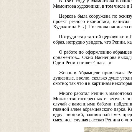
В 1881 году у Мамонтова возникл
Мамонтова художники, в том числе и 
Церковь была сооружена по эскизу
проект резного иконостаса, написал
Художница Е. Д. Поленова написала обр
Потрудился для этой церквушки и 
образ, нетрудно увидеть, что Репин, к
О работе по оформлению абрамцевс
орнаментов... Окно Васнецова выходи
Один Репин пишет Спаса...»
Жизнь в Абрамцеве привлекала Реп
душевные, вволю, сколько душе угодно
охотно; так что я к картинам некотор
Много работал Репин в мамонтовск
Множество интересных и веселых эп
случай с каменными бабами, найденн
главной аллее абрамцевского парка. 
вдруг звонкий, заливистый смех прер
смеялись, слушая рассказ Репина о «н