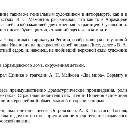
епина таким же гениальным художником в натюрморте, как и в
ствах. В. С. Мамонтов рассказывал, что как-то в Абрамцеве
рафией, изображающей двух крестьян украинцев. Сусальность
ал писать букет цветов, стоявший здесь же в комнате.
ы. Сохранилась карикатура Репина, изображающая в шутливой
авва Иванович на прекрасной своей лошади Лисе, далее - В. А.
пытный ездок, и, наконец, не любивший верховой езды художник
а абрамцевского дома, окруженная детьми.
рал Циника в трагедии А. Н. Майкова «Два мира», Бермяту в
десь преимущественно драматургические произведения, роли
спектакль. Страстный любитель этих чтений Поленов вспоминал
вали интереснейший обмен мыслей и горячие споры».
ин, были читаны пьесы Островского, А. К. Толстого, Гоголя,
ова и других поэтов, причем явное предпочтение отдавалось
ковской жизни.