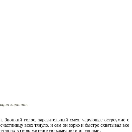
дакции картины
. Звонкий голос, заразительный смех, чарующее остроумие с
частливцу всех тянуло, и сам он зорко и быстро схватывал все
плетал их в свою житейскую комедию и играл ими.