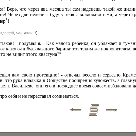
юха! Верь, что через два месяца ты сам наденешь такой же цил
е! Через две недели я буду у тебя с возможностями, а через 
*
шер
!
)
 - прощай, мой милый!
стаков! - подумал я. - Как малого ребенка, он ублажает и туман
от какого-нибудь важного барина; тот таким же покровителем, ве
то не видит этого хвастуна?"
щал вам свою протекцию! - отвечал весело и серьезно Крамск
в: это рука-владыка в Обществе поощрения художеств, а главну
ает в Васильеве; они его в последнее время совсем избаловали д
ро себя и не переставал сомневаться.