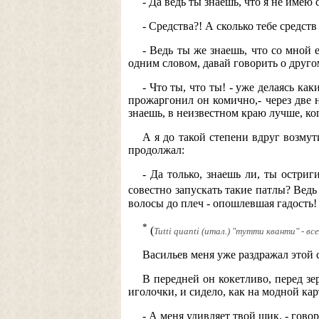
- Да ведь ты знаешь, что я не имею 
- Средства?! А сколько тебе средств
- Ведь ты же знаешь, что со мной 
одним словом, давай говорить о другом
- Что ты, что ты! - уже делаясь к
прожаргонил он комично,- через две н
знаешь, в неизвестном краю лучше, ког
А я до такой степени вдруг возмут
продолжал:
- Да только, знаешь ли, ты остриг
совестно запускать такие патлы? Ведь 
волосы до плеч - опошлевшая гадость! 
*
(
Tutti quanti (итал.) "тутти кванти" - вс
Васильев меня уже раздражал этой 
В передней он кокетливо, перед зе
иголочки, и сидело, как на модной кар
- А меня удивляет твой шик, - говор