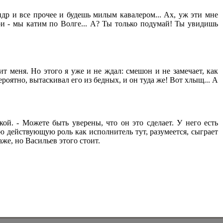
индр и все прочее и будешь милым кавалером... Ах, уж эти мне
три - мы катим по Волге... А? Ты только подумай! Ты увидишь
ит меня. Но этого я уже и не ждал: смешон и не замечает, как
роятно, вытаскивал его из бедных, и он туда же! Вот хлыщ... А
ой. - Можете быть уверены, что он это сделает. У него есть
ю действующую роль как исполнитель тут, разумеется, сыграет
аже, но Васильев этого стоит.