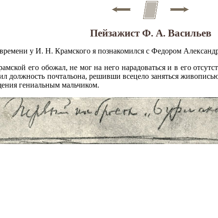
Пейзажист Ф. А. Васильев
о времени у И. Н. Крамского я познакомился с Федором Алексан
ской его обожал, не мог на него нарадоваться и в его отсутст
росил должность почтальона, решивши всецело заняться живопи
ищения гениальным мальчиком.