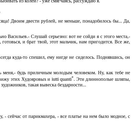
выбивать из колеи? - уже смягчаясь, рассуждаю я.
.
сяца! Двоим двести рублей, не меньше, понадобилось бы... Да,
о Васильев.- Слушай серьезно: вот не сойди я с этого места,-
готовься, и брат твой, этот мальчик, нам пригодится. Все же,
всегда куда-то спешил, ему нигде не сиделось. Поднявшись, он
ть меня,- будь приличным молодым человеком. Ну, как тебе не
*
ижу этих Худояровых и iutti quanti
. Эти длиннополые шляпы,
 художников, такая вывеска бездарности...
 - сейчас от парикмахера, - все платье на нем было модное, с