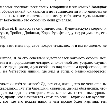
дил время посещать всех своих товарищей и знакомых? Завидная
ак образованный, он казался и по терминологии и по манерам не
шное немецкое словечко; не имея у себя дома музыкального
a" Бетховена,- это особенно меня удивляло.
а Волге). В искусстве он отлично знал Кушелевскую галерею, и
уссо, Тройон, Добиньи, Коро, Рулофс и другие; разумеется, его
гие.
рьер взял меня под свое покровительство, и я им нисколько не
нтора, и за его советами чувствовался какой-то особый вес.
дали и в продолжение четырех с половиной лет усердно слушал
и ее традициями, а уж особенно над составом профессоров, не
, на Четвертой линии, где жил я тогда с мальчиком-братом,
ело-таки тебя за живое? Да, вот она, жизнь, это не чета старым
кварелью... Тут эти барышни, кавалеры, дачная обстановка, что-
 для назидания; смотрите, мол, какие мы несчастные уроды,
 проще, что называется - сама по себе... Бурлаки так бурлаки!
 вот где его искать надо, и чем проще будет картина, тем