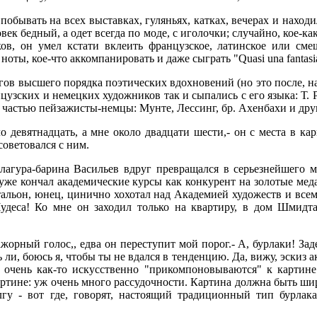
, побывать на всех выставках, гуляньях, катках, вечерах и нахо
век бедный, а одет всегда по моде, с иголочки; случайно, кое-к
ов, он умел кстати вклеить французское, латинское или сме
 ноты, кое-что аккомпанировать и даже сыграть "Quasi una fantasi
ргов высшего порядка поэтических вдохновений (но это после, н
цузских и немецких художников так и сыпались с его языка: Т. Р
 частью пейзажисты-немцы: Мунте, Лессинг, бр. Ахенбахи и дру
о девятнадцать, а мне около двадцати шести,- он с места в ка
советовался с ним.
алагура-барина Васильев вдруг превращался в серьезнейшего ме
 уже кончал академические курсы как конкурент на золотые ме
тальон, юнец, цинично хохотал над Академией художеств и всем
 Чудеса! Ко мне он заходил только на квартиру, в дом Шмидта
мажорный голос,, едва он переступит мой порог.- А, бурлаки! Зад
 ли, боюсь я, чтобы ты не вдался в тенденцию. Да, вижу, эскиз а
 очень как-то искусственно "прикомпоновываются" к картине
ртине: уж очень много рассудочности. Картина должна быть шире,
у - вот где, говорят, настоящий традиционный тип бурлака,