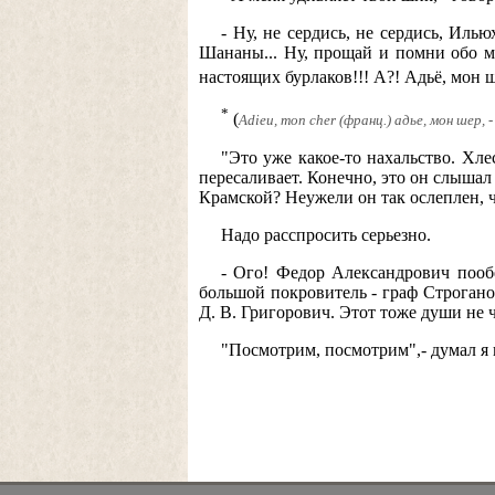
- Ну, не сердись, не сердись, Иль
Шананы... Ну, прощай и помни обо мн
настоящих бурлаков!!! А?! Адьё, мон 
*
(
Adieu, mon cher (франц.) адье, мон шер,
"Это уже какое-то нахальство. Хле
пересаливает. Конечно, это он слышал 
Крамской? Неужели он так ослеплен, ч
Надо расспросить серьезно.
- Ого! Федор Александрович пообе
большой покровитель - граф Строгано
Д. В. Григорович. Этот тоже души не ч
"Посмотрим, посмотрим",- думал я п