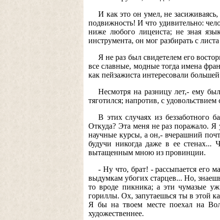
И как это он умел, не засиживаясь
подвижность! И что удивительно: чело
ниже любого лицеиста; не зная язык
инструмента, он мог разбирать с листа
Я не раз был свидетелем его восто
все славные, модные тогда имена фран
как пейзажиста интересовали большей
Несмотря на разницу лет,- ему был
тяготился; напротив, с удовольствием 
В этих случаях из беззаботного б
Откуда? Эта меня не раз поражало. Я
научные курсы, а он,- вчерашний поч
будучи никогда даже в ее стенах...
вытащенным мною из провинции.
- Ну что, брат! - рассыпается его 
выдумкам убогих старцев... Но, знаешь
то вроде пикника; а эти чумазые уж
гориллы. Ох, запутаешься ты в этой ка
Я бы на твоем месте поехал на Волг
художественнее.