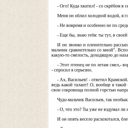
- Ого! Куда хватил! - со скрёбом в 
Меня он облил холодной водой, я г
- Не вовремя и особенно не по сред
- Еще бы, знаю тебя: ты тут, в свое
И он звонко и пленительно рассып
мальчик сравнительно со мной". Вспо
какую-то смелость, доходящую до наха
- Этот птенец не по летам смел,- 
- спросил я серьезно.
- Ах, Васильев! - ответил Крамской
ведь какой талант! О, вообще я тако
свои сокровища полной горстью направо
Чудо-мальчик Васильев, так необык
- О, что это? Ты уже не вздумал ли 
И он опять весело расхохотался, б