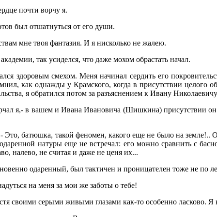
сердце почти ворчу я.
отов был отшатнуться от его души.
ствам мне твоя фантазия. И я нисколько не жалею.
й академии, так усиделся, что даже мохом обрастать начал.
ался здоровым смехом. Меня начинал сердить его покровитель
мнил, как однажды у Крамского, когда в присутствии целого об
льства, я обратился потом за разъяснением к Ивану Николаевичу
ворчал я,- в вашем и Ивана Ивановича (Шишкина) присутствии он 
.- Это, батюшка, такой феномен, какого еще не было на земле!..
й одаренной натуры еще не встречал: его можно сравнить с бас
, налево, не считая и даже не ценя их...
новенно одаренный, был тактичен и проницателен тоже не по ле
надуться на меня за мои же заботы о тебе!
лестя своими серыми живыми глазами как-то особенно ласково. Я 