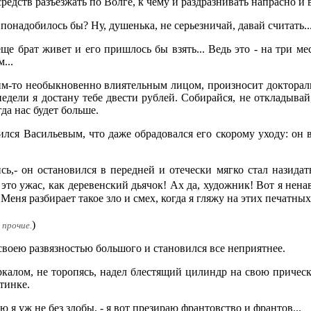
средств разъезжать по Волге, к чему и раздразнивать напрасно и 
 понадобилось бы? Ну, душенька, не серьезничай, давай считать..
еще брат живет и его пришлось бы взять... Ведь это - на три ме
...
аким-то необыкновенно влиятельным лицом, произносит докторальн
едели я достану тебе двести рублей. Собирайся, не откладывай, 
да нас будет больше.
ился Васильевым, что даже обрадовался его скорому уходу: он 
ись,- он остановился в передней и отечески мягко стал назида
это ужас, как деревенский дьячок! Ах да, художник! Вот я ненав
Меня разбирает такое зло и смех, когда я гляжу на этих печатных
)
е прочие.
своею развязностью большого и становился все неприятнее.
ркалом, не торопясь, надел блестящий цилиндр на свою прическу,
тинке.
ю я уж не без злобы, - я вот презираю франтовство и франтов...